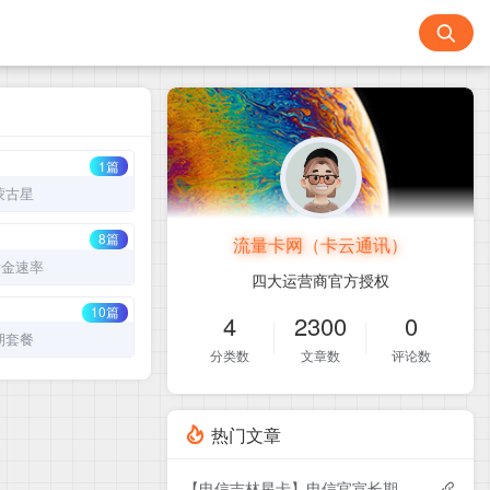
1篇
蒙古星
8篇
流量卡网（卡云通讯）
黄金速率
四大运营商官方授权
10篇
4
2300
0
期套餐
分类数
文章数
评论数
热门文章
【电信吉林星卡】电信官宣长期29元185G流量+100分钟通话，首月免月租