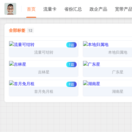
首页
流量卡
省份汇总
政企产品
宽带产
全部标签
12
3篇
流量可结转
本地归属地
1篇
吉林星
广东星
8篇
首月免月租
湖南星