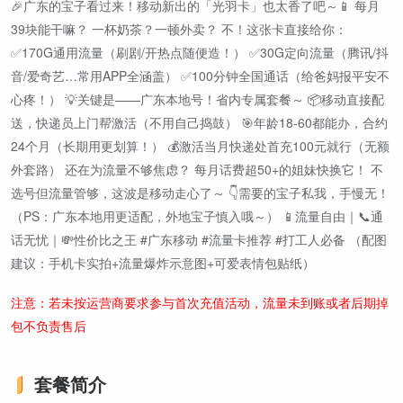
🎉广东的宝子看过来！移动新出的「光羽卡」也太香了吧～📱 每月
39块能干嘛？ 一杯奶茶？一顿外卖？ 不！这张卡直接给你：
✅170G通用流量（刷剧/开热点随便造！） ✅30G定向流量（腾讯/抖
音/爱奇艺…常用APP全涵盖） ✅100分钟全国通话（给爸妈报平安不
心疼！） 💡关键是——广东本地号！省内专属套餐～ 📦移动直接配
送，快递员上门帮激活（不用自己捣鼓） 🎯年龄18-60都能办，合约
24个月（长期用更划算！） 💰激活当月快递处首充100元就行（无额
外套路） 还在为流量不够焦虑？ 每月话费超50+的姐妹快换它！ 不
选号但流量管够，这波是移动走心了～ 👇需要的宝子私我，手慢无！
（PS：广东本地用更适配，外地宝子慎入哦～） 📱流量自由｜📞通
话无忧｜💸性价比之王 #广东移动 #流量卡推荐 #打工人必备 （配图
建议：手机卡实拍+流量爆炸示意图+可爱表情包贴纸）
注意：若未按运营商要求参与首次充值活动，流量未到账或者后期掉
包不负责售后
套餐简介