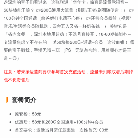
🎉深圳的宝子们看过来！这张联通「华年卡」简直是流量党福音～
58块钱能干嘛？ 👉280G通用大流量（刷剧/王者/刷圈随便造！） 👉
100分钟全国通话（给爸妈打电话不心疼） 👉还带会员权益（视频/
音乐/生活类会员随机送，四舍五入又省一杯奶茶钱！） 关键它是
「省内套餐」，深圳本地用超稳！不选号直接开，18-60岁都能办～
📱流量焦虑？不存在的！ 💰58块换280G+通话+会员，这波血赚！ 需
要的宝子戳我，手慢无哦～💥 （PS：无复杂合约，用着顺心才是王
道～😉）
注意：若未按运营商要求参与首次充值活动，流量未到账或者后期掉
包不负责售后
套餐简介
原套餐：58元
优惠后：58元包280G全国通用+100分钟+会员
首充要求：激活当月需任意渠道一次性首充100元