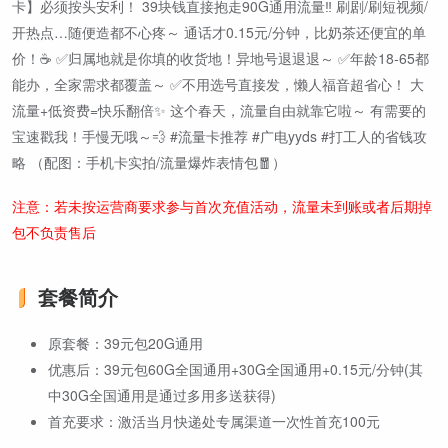
卡】必须按头安利！ 39块钱直接抱走90G通用流量‼️ 刷剧/刷短视频/
开热点…随便造都不心疼～ 通话才0.15元/分钟，比奶茶还便宜的单
价！☕ ✅归属地就是你填的收货地！异地号退退退～ ✅年龄18-65都
能办，全家需求都覆盖～ ✅不用选号直接发，懒人福音超省心！ 大
流量+低资费=快乐翻倍✨ 这个春天，流量自由就靠它啦～ 有需要的
宝速戳我！手慢无哦～💨 #流量卡推荐 #广电yyds #打工人的省钱攻
略 （配图：手机卡实拍/流量爆炸表情包🧧）
注意：若未按运营商要求参与首次充值活动，流量未到账或者后期掉
包不负责售后
套餐简介
原套餐：39元包20G通用
优惠后：39元包60G全国通用+30G全国通用+0.15元/分钟(其
中30G全国通用是通过多用多送获得)
首充要求：激活当月快递处专属渠道一次性首充100元