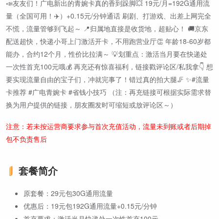
📣友友们！广电新出的青婉卡真的香到跺脚💥 19元/月=192G通用流
量（全国可用！✈️）+0.15元/分钟通话 刷剧、打游戏、出差上网完全
不慌，流量管够到飞起～ 📍归属地直接是收货地，超贴心！ 🚚京东
配送超快，快递小哥上门激活开卡，不用跑营业厅👏 年龄18-60岁都
能办，合约12个月，性价比拉满～ 💡划重点：激活当月要在快递处
一次性首充100元哦💰 再充还有惊喜福利，链接戳评论区/私我拿👇 想
要实现流量自由的宝子们，冲就完事了！错过真的拍大腿🦵 ✨#流量
卡推荐 #广电青婉卡 #省钱小技巧 （注：再充链接可根据实际需求替
换为用户提供的链接，朋友圈发时可缩短或放评论区～）
注意：若未按运营商要求参与首次充值活动，流量未到账或者后期掉
包不负责售后
套餐简介
原套餐：29元包30G通用流量
优惠后：19元包192G通用流量+0.15元/分钟
首充要求：激活当月快递处一次性首充100元