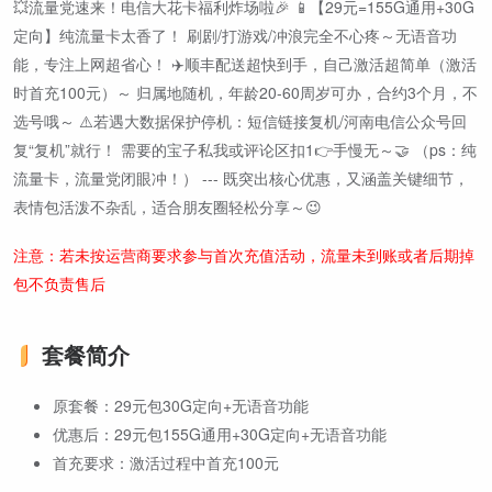
💥流量党速来！电信大花卡福利炸场啦🎉 📱【29元=155G通用+30G
定向】纯流量卡太香了！ 刷剧/打游戏/冲浪完全不心疼～无语音功
能，专注上网超省心！ ✈️顺丰配送超快到手，自己激活超简单（激活
时首充100元）～ 归属地随机，年龄20-60周岁可办，合约3个月，不
选号哦～ ⚠️若遇大数据保护停机：短信链接复机/河南电信公众号回
复“复机”就行！ 需要的宝子私我或评论区扣1👉手慢无～🤝 （ps：纯
流量卡，流量党闭眼冲！） --- 既突出核心优惠，又涵盖关键细节，
表情包活泼不杂乱，适合朋友圈轻松分享～😉
注意：若未按运营商要求参与首次充值活动，流量未到账或者后期掉
包不负责售后
套餐简介
原套餐：29元包30G定向+无语音功能
优惠后：29元包155G通用+30G定向+无语音功能
首充要求：激活过程中首充100元