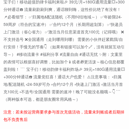
宝子们！移动超值韵律卡福利来啦🎉 39元/月=180G通用流量💥+300
分钟通话☎️ 流量刷剧刷到爽，通话聊到嗨，这性价比绝了有没有！
📌必看细节： ✅归属地&配送随机（不用纠结地域～） ✅年龄限24-
59周岁（符合的宝速冲） ✅合约12个月（长期用超划算） ✅快递员
上门激活（省心省力） ✅激活当月任意渠道首充100元（记得哦） ❌
不支持选号 ❌全国通用（走到哪用到哪） 需要的小伙伴赶紧戳我/自
行安排！手慢无的节奏👇 （如果有链接可以加个🔗，没有就留互动引
导～） #移动流量卡 #福利分享 #流量自由 #通话无忧 ✨附：文案里
的表情可以根据喜好调整，比如加个📱或者🎁更活泼～核心信息都覆
盖到啦！ ``` 宝子们！移动韵律卡福利炸场🎉 39元=180G通用流量💥
+300分钟通话☎️ 流量党狂喜！通话大户也爱！ ⚠️注意事项： ▫️归属
地/配送随机 ▫️24-59岁可办 ▫️合约12个月 ▫️快递上门激活 ▫️激活当月首
充100元 ▫️不选号/全国通用 需要的速冲！晚了可能没名额哦～👇 ```
（两种版本可选，都是朋友圈常用风格～）
注意：若未按运营商要求参与首次充值活动，流量未到账或者后期掉
包不负责售后