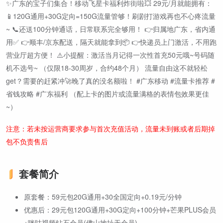
✨广东的宝子们集合！移动飞星卡福利炸街啦💥 29元/月就能拥有：
📱120G通用+30G定向=150G流量管够！刷剧打游戏再也不心疼流量
~ 📞还送100分钟通话，日常联系完全够用！ 👉归属地广东，省内通
用✅ 👉顺丰/京东配送，隔天就能拿到📦 👉快递员上门激活，不用跑
营业厅超方便！ ⚠️小提醒：激活当月记得一次性首充50元哦~号码随
机不选号~ （仅限18-30周岁，合约48个月） 流量自由这不就轻松
get？需要的赶紧冲🚀晚了真的没名额啦！ #广东移动 #流量卡推荐 #
省钱攻略 #广东福利 （配上卡的图片或流量满格的表情包效果更佳
~）
注意：若未按运营商要求参与首次充值活动，流量未到账或者后期掉
包不负责售后
套餐简介
原套餐：59元包20G通用+30全国定向+0.19元/分钟
优惠后：29元包120G通用+30G定向+100分钟+芒果PLUS会员
+咪咕视频钻石会员(佛山地址无会员)