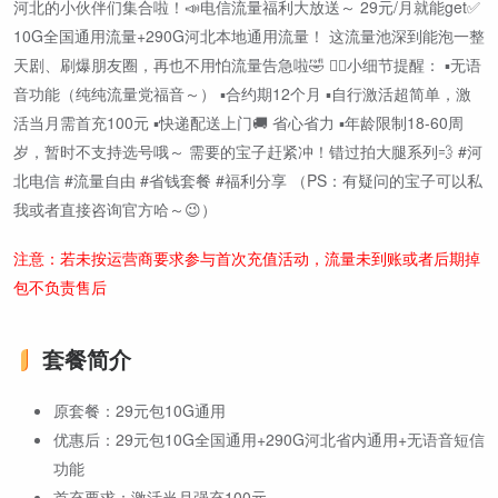
河北的小伙伴们集合啦！📣电信流量福利大放送～ 29元/月就能get✅
10G全国通用流量+290G河北本地通用流量！ 这流量池深到能泡一整
天剧、刷爆朋友圈，再也不用怕流量告急啦🤣 👉🏻小细节提醒： ▪️无语
音功能（纯纯流量党福音～） ▪️合约期12个月 ▪️自行激活超简单，激
活当月需首充100元 ▪️快递配送上门🚚 省心省力 ▪️年龄限制18-60周
岁，暂时不支持选号哦～ 需要的宝子赶紧冲！错过拍大腿系列💨 #河
北电信 #流量自由 #省钱套餐 #福利分享 （PS：有疑问的宝子可以私
我或者直接咨询官方哈～😉）
注意：若未按运营商要求参与首次充值活动，流量未到账或者后期掉
包不负责售后
套餐简介
原套餐：29元包10G通用
优惠后：29元包10G全国通用+290G河北省内通用+无语音短信
功能
首充要求：激活当月强充100元