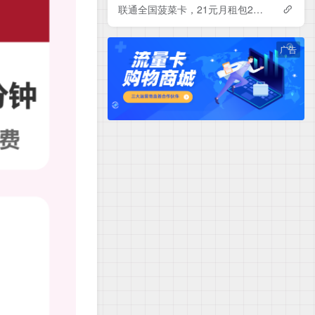
联通全国菠菜卡，21元月租包230G+500分钟
广告