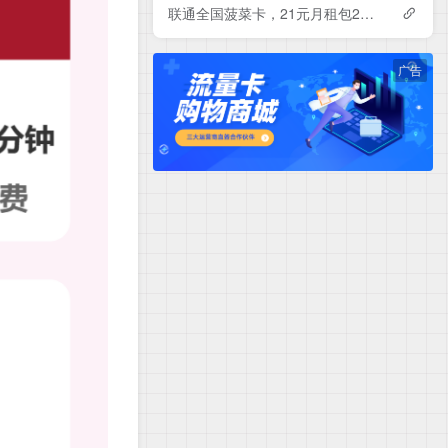
联通全国菠菜卡，21元月租包230G+500分钟
广告