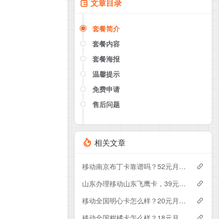
文章目录
套餐简介
套餐内容
套餐海报
温馨提示
免费申请
售后问题
点击这里或者手机扫描下方二维码
如果产品下架了，请联系客服推荐同
款套餐（商城入口）
相关文章
移动南京布丁卡靠谱吗？52元月租包110G+200分钟实测分享
山东办理移动山东飞鹰卡，39元月租包100G+300分钟
移动全国明心卡怎么样？20元月租包350G+200分钟+会员——移动流量卡测评
移动全国柑橘卡怎么样？18元月租包160G+100分钟+会员——移动流量卡测评