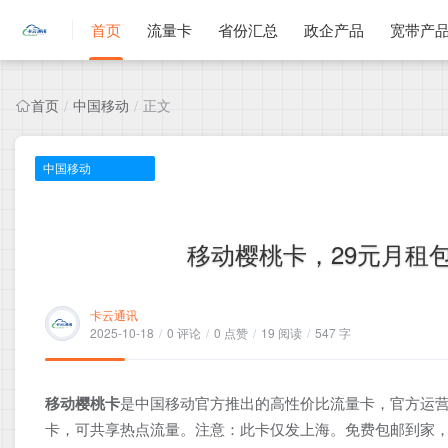
首页
流量卡
省份汇总
政企产品
宽带产
首页
中国移动
正文
/
/
中国移动
移动樱桃卡，29元月租包2
卡云通讯
2025-10-18
/
0 评论
/
0 点赞
/
19 阅读
/
547 字
移动樱桃卡
是中国移动官方推出的高性价比流量卡，官方运营
卡，可共享热点流量。注意：此卡仅发上海。免费包邮到家