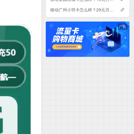
移动广州小羽卡怎么样？29元月租包150G+100分钟+会员——移动流量卡测评
广告