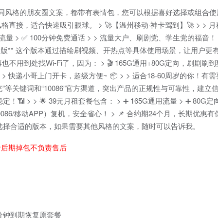
风格的朋友圈文案，都带有表情包，您可以根据喜好选择或组合使用。 
，适合快速吸引眼球。 > 🚀【温州移动·神卡驾到】🚀 > > 月租仅
向流量 > ✅ 100分钟免费通话 > > 流量大户、刷剧党、学生党的福音！📱
 生动场景版** 这个版本通过描绘刷视频、开热点等具体使用场景，让用户
用到处找Wi-Fi了，因为： > 🎬 165G通用+80G定向，刷剧刷到爽！
 > 快递小哥上门开卡，超级方便~ 📦 > > 适合18-60周岁的你！
“强充”等关键词和“10086”官方渠道，突出产品的正规性与可靠性，建立信任
> > 🌟 39元月租套餐包含： > ➕ 165G通用流量 > ➕ 80G定向流
086/移动APP）复机，安全省心！ > 📌 合约期24个月，长期优惠有保
格选择合适的版本，如果需要其他风格的文案，随时可以告诉我。
者后期掉包不负责售后
00分钟到期恢复原套餐