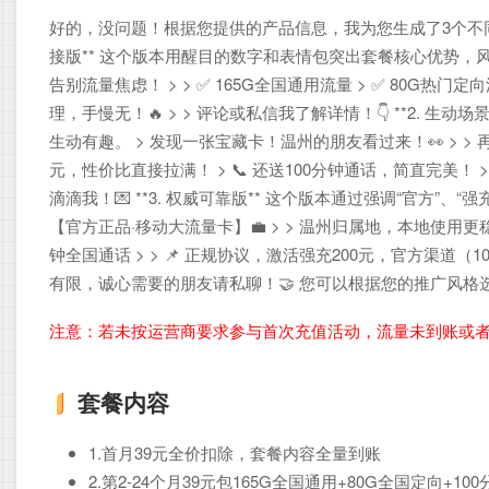
好的，没问题！根据您提供的产品信息，我为您生成了3个不同
接版** 这个版本用醒目的数字和表情包突出套餐核心优势，风格直接
告别流量焦虑！ > > ✅ 165G全国通用流量 > ✅ 80G热门定
理，手慢无！🔥 > > 评论或私信我了解详情！👇 **2.
生动有趣。 > 发现一张宝藏卡！温州的朋友看过来！👀 > > 再也不
元，性价比直接拉满！ > 📞 还送100分钟通话，简直完美！ >
滴滴我！💌 **3. 权威可靠版** 这个版本通过强调“官方”、
【官方正品·移动大流量卡】💼 > > 温州归属地，本地使用更稳定！📶 
钟全国通话 > > 📌 正规协议，激活强充200元，官方渠道（10
有限，诚心需要的朋友请私聊！🤝 您可以根据您的推广风
注意：若未按运营商要求参与首次充值活动，流量未到账或
套餐内容
1.首月39元全价扣除，套餐内容全量到账
2.第2-24个月39元包165G全国通用+80G全国定向+1