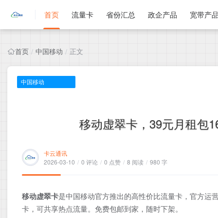
首页
流量卡
省份汇总
政企产品
宽带产
首页
中国移动
正文
/
/
中国移动
移动虚翠卡，39元月租包16
卡云通讯
2026-03-10
/
0 评论
/
0 点赞
/
8 阅读
/
980 字
移动虚翠卡
是中国移动官方推出的高性价比流量卡，官方运营
卡，可共享热点流量。免费包邮到家，随时下架。