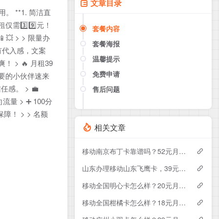
文章目录
**1. 简洁直
需3️⃣9️⃣元！
套餐内容
💥 > > 限量办
套餐海报
更有代入感，文案
温馨提示
 > 🔥 月租39
免费申请
有需要的小伙伴速来
感。 > 💼
售后问题
点击这里或者手机扫描下方二维码
量 > ➕ 100分
如果产品下架了，请联系客服推荐同
障！ > > 名额
款套餐（商城入口）
相关文章
移动南京布丁卡靠谱吗？52元月租包110G+200分钟实测分享
山东办理移动山东飞鹰卡，39元月租包100G+300分钟
移动全国明心卡怎么样？20元月租包350G+200分钟+会员——移动流量卡测评
移动全国柑橘卡怎么样？18元月租包160G+100分钟+会员——移动流量卡测评