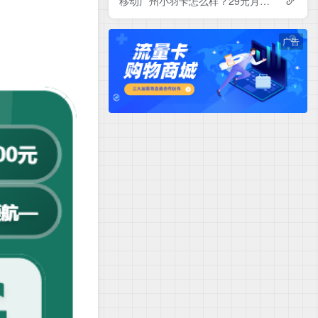
移动广州小羽卡怎么样？29元月租包150G+100分钟+会员——移动流量卡测评
广告