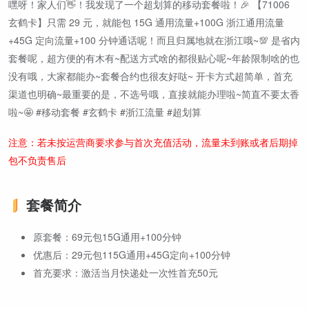
嘿呀！家人们👋！我发现了一个超划算的移动套餐啦！🎉 【71006
玄鹤卡】只需 29 元，就能包 15G 通用流量+100G 浙江通用流量
+45G 定向流量+100 分钟通话呢！而且归属地就在浙江哦~💯 是省内
套餐呢，超方便的有木有~配送方式啥的都很贴心呢~年龄限制啥的也
没有哦，大家都能办~套餐合约也很友好哒~ 开卡方式超简单，首充
渠道也明确~最重要的是，不选号哦，直接就能办理啦~简直不要太香
啦~🤩 #移动套餐 #玄鹤卡 #浙江流量 #超划算
注意：若未按运营商要求参与首次充值活动，流量未到账或者后期掉
包不负责售后
套餐简介
原套餐：69元包15G通用+100分钟
优惠后：29元包115G通用+45G定向+100分钟
首充要求：激活当月快递处一次性首充50元