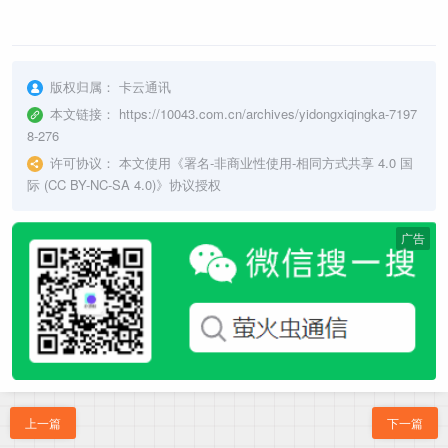
版权归属：
卡云通讯
本文链接：
https://10043.com.cn/archives/yidongxiqingka-7197
8-276
许可协议：
本文使用《
署名-非商业性使用-相同方式共享 4.0 国
际 (CC BY-NC-SA 4.0)
》协议授权
广告
上一篇
下一篇