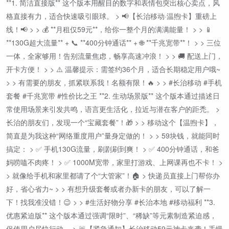
**1. 简洁直接版** 这个版本用醒目的数字和表情包突出核心卖点，风
格直接有力，适合快速吸引眼球。 > 📢【长治移动·温煦卡】重磅上
线！📢 > > 💰 **月租仅59元**，给你一整个月的满满能量！ > > 📱
**130G超大流量** + 📞 **400分钟通话** + 🌐 **千兆宽带**！ > > 三位
一体，全家够用！告别流量焦虑，畅享高速冲浪！ > > 🚚 配送上门，
开卡方便！ > > ⚠️ 温馨提示：需签约36个月，适合长期稳定用户哦~
> > 有需要的朋友，抓紧联系我！名额有限！🔥 > > #长治移动 #手机
套餐 #千兆宽带 #性价比之王 **2. 生动场景版** 这个版本通过描述日
常使用场景来引发共鸣，语言更生活化，拉近与潜在客户的距禿。 >
长治的朋友们，发现一个“宝藏套餐”！🎁 > > 移动这个【温煦卡】，
简直是为我这种“网络重度用户”量身定做的！ > > 59块钱，就能同时
搞定： > ✅ 手机130G流量，刷剧刷到爽！ > ✅ 400分钟通话，和爸
妈唠嗑不肉疼！ > ✅ 1000M宽带，家里打游戏、上网课再也不卡！ >
> 就像给手机和家里都请了个“大管家”！🏠 > 快递员直接上门帮你办
好，省心省力~ > > 有想升级套餐或者办新卡的朋友，可以了解一
下！找我准没错！😉 > > #生活好物分享 #长治本地 #移动福利 **3.
优惠紧迫版** 这个版本通过强调“限时”、“稀缺”等元素制造紧迫感，
促使用户尽快行动。 > 🚨【紧急通知】长治移动59元神卡来袭！手慢