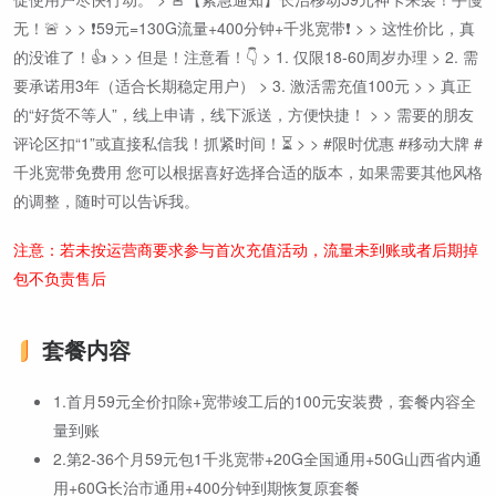
无！🚨 > > ❗️59元=130G流量+400分钟+千兆宽带❗️ > > 这性价比，真
的没谁了！👍 > > 但是！注意看！👇 > 1. 仅限18-60周岁办理 > 2. 需
要承诺用3年（适合长期稳定用户） > 3. 激活需充值100元 > > 真正
的“好货不等人”，线上申请，线下派送，方便快捷！ > > 需要的朋友
评论区扣“1”或直接私信我！抓紧时间！⏳ > > #限时优惠 #移动大牌 #
千兆宽带免费用 您可以根据喜好选择合适的版本，如果需要其他风格
的调整，随时可以告诉我。
注意：若未按运营商要求参与首次充值活动，流量未到账或者后期掉
包不负责售后
套餐内容
1.首月59元全价扣除+宽带竣工后的100元安装费，套餐内容全
量到账
2.第2-36个月59元包1千兆宽带+20G全国通用+50G山西省内通
用+60G长治市通用+400分钟到期恢复原套餐