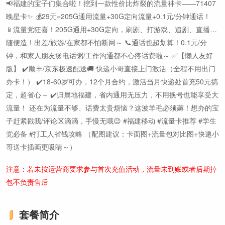
📢福建的宝子们集合啦！挖到一款性价比炸裂的流量神卡——71407
晚星卡✨ 💰29元=205G通用流量+30G定向流量+0.1元/分钟通话！
📱流量党狂喜！205G通用+30G定向，刷剧、打游戏、追剧、直播…
随便造！出差/旅游/在家都不怕断网～ 📞通话也超划算！0.1元/分
钟，和家人朋友煲电话粥/工作沟通都不心疼话费啦～ ✅【懒人友好
版】 ✔️顺丰/京东极速配送🚚 快递小哥直接上门激活（全程不用出门
办卡！） ✔️18-60岁可办，12个月合约，激活当月快递处首充50元搞
定，超省心～ ✔️归属地福建，省内通用无压力，不用换号也能享受大
流量！ 还在为流量不够、话费太贵烦恼？这波羊毛必须薅！想办的宝
子赶紧戳我/评论区滴滴，手慢无哦😉 #福建移动 #流量卡推荐 #学生
党必备 #打工人省钱攻略 （配图建议：卡面图+流量包对比图+快递小
哥送卡插画更吸睛～）
注意：若未按运营商要求参与首次充值活动，流量未到账或者后期掉
包不负责售后
套餐简介