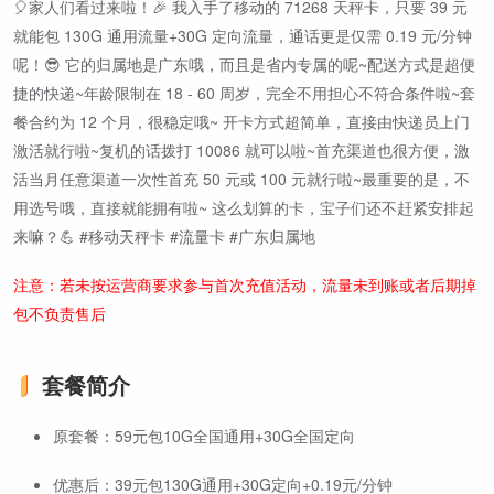
🎈家人们看过来啦！🎉 我入手了移动的 71268 天秤卡，只要 39 元
就能包 130G 通用流量+30G 定向流量，通话更是仅需 0.19 元/分钟
呢！😎 它的归属地是广东哦，而且是省内专属的呢~配送方式是超便
捷的快递~年龄限制在 18 - 60 周岁，完全不用担心不符合条件啦~套
餐合约为 12 个月，很稳定哦~ 开卡方式超简单，直接由快递员上门
激活就行啦~复机的话拨打 10086 就可以啦~首充渠道也很方便，激
活当月任意渠道一次性首充 50 元或 100 元就行啦~最重要的是，不
用选号哦，直接就能拥有啦~ 这么划算的卡，宝子们还不赶紧安排起
来嘛？💪 #移动天秤卡 #流量卡 #广东归属地
注意：若未按运营商要求参与首次充值活动，流量未到账或者后期掉
包不负责售后
套餐简介
原套餐：59元包10G全国通用+30G全国定向
优惠后：39元包130G通用+30G定向+0.19元/分钟