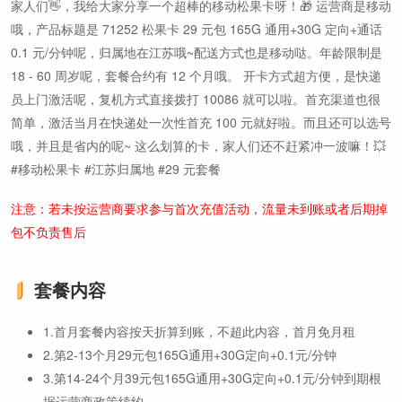
家人们👋，我给大家分享一个超棒的移动松果卡呀！🎁 运营商是移动
哦，产品标题是 71252 松果卡 29 元包 165G 通用+30G 定向+通话
0.1 元/分钟呢，归属地在江苏哦~配送方式也是移动哒。年龄限制是
18 - 60 周岁呢，套餐合约有 12 个月哦。 开卡方式超方便，是快递
员上门激活呢，复机方式直接拨打 10086 就可以啦。首充渠道也很
简单，激活当月在快递处一次性首充 100 元就好啦。而且还可以选号
哦，并且是省内的呢~ 这么划算的卡，家人们还不赶紧冲一波嘛！💥
#移动松果卡 #江苏归属地 #29 元套餐
注意：若未按运营商要求参与首次充值活动，流量未到账或者后期掉
包不负责售后
套餐内容
1.首月套餐内容按天折算到账，不超此内容，首月免月租
2.第2-13个月29元包165G通用+30G定向+0.1元/分钟
3.第14-24个月39元包165G通用+30G定向+0.1元/分钟到期根
据运营商政策续约