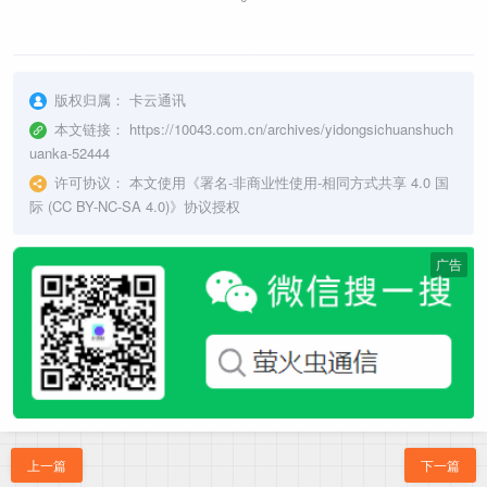
版权归属：
卡云通讯
本文链接：
https://10043.com.cn/archives/yidongsichuanshuch
uanka-52444
许可协议：
本文使用《
署名-非商业性使用-相同方式共享 4.0 国
际 (CC BY-NC-SA 4.0)
》协议授权
广告
上一篇
下一篇