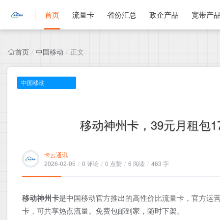
首页
流量卡
省份汇总
政企产品
宽带产
首页
中国移动
正文
/
/
中国移动
移动神州卡，39元月租包17
卡云通讯
2026-02-05
/
0 评论
/
0 点赞
/
6 阅读
/
463 字
移动神州卡
是中国移动官方推出的高性价比流量卡，官方运营
卡，可共享热点流量。免费包邮到家，随时下架。