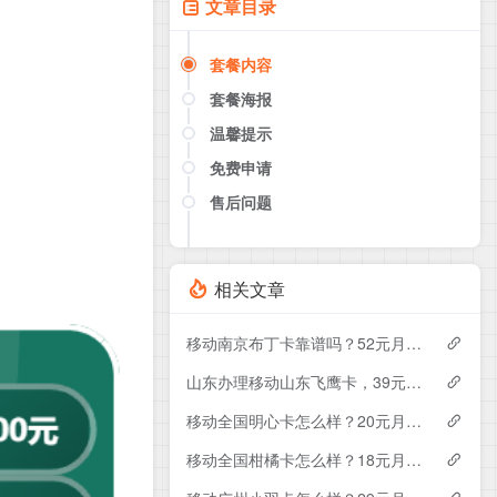
文章目录
套餐内容
套餐海报
温馨提示
免费申请
售后问题
点击这里或者手机扫描下方二维码
如果产品下架了，请联系客服推荐同
款套餐（商城入口）
相关文章
移动南京布丁卡靠谱吗？52元月租包110G+200分钟实测分享
山东办理移动山东飞鹰卡，39元月租包100G+300分钟
移动全国明心卡怎么样？20元月租包350G+200分钟+会员——移动流量卡测评
移动全国柑橘卡怎么样？18元月租包160G+100分钟+会员——移动流量卡测评