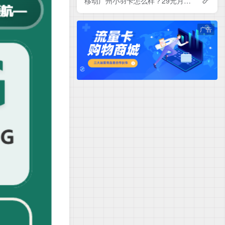
移动广州小羽卡怎么样？29元月租包150G+100分钟+会员——移动流量卡测评
广告