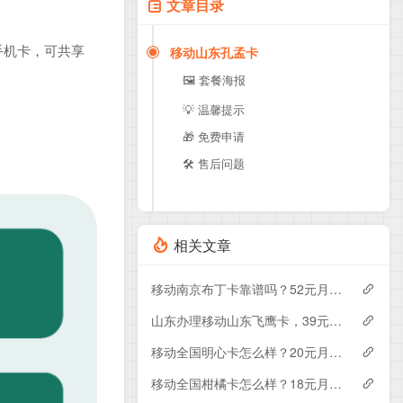
文章目录
手机卡，可共享
移动山东孔孟卡
🖼️ 套餐海报
💡 温馨提示
🎁 免费申请
🛠️ 售后问题
相关文章
移动南京布丁卡靠谱吗？52元月租包110G+200分钟实测分享
山东办理移动山东飞鹰卡，39元月租包100G+300分钟
移动全国明心卡怎么样？20元月租包350G+200分钟+会员——移动流量卡测评
移动全国柑橘卡怎么样？18元月租包160G+100分钟+会员——移动流量卡测评