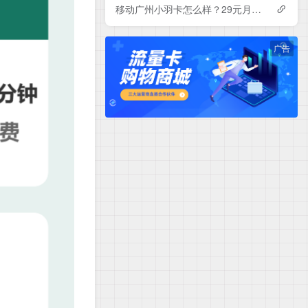
移动广州小羽卡怎么样？29元月租包150G+100分钟+会员——移动流量卡测评
广告