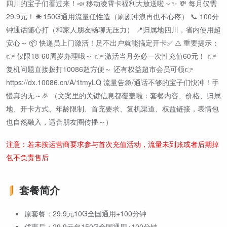
四川的宝子们看过来！📣 移动凌霄卡福利大放送啦～✨ 💸 每月仅需
29.9元！ 🌐 150G通用流量任性造（刷剧冲浪再也不心疼） 📞 100分
钟通话随心打（和家人朋友畅聊无压力） 📍归属地四川，省内使用超
安心～ 📦 快递员上门激活！足不出户就能搞定开卡✅ ⚠️ 重要提示：
👉 仅限18-60周岁办理哦～ 👉 激活当月务必一次性充值60元！ 👉
复机问题直接拨打10086超方便～ 还有权益超市会员可领👉
https://dx.10086.cn/A/1tmyLQ 流量告急/通话不够的宝子们快冲！手
慢真的无～🎉 （文案里的关键信息都覆盖啦：套餐内容、价格、归属
地、开卡方式、年龄限制、首充要求、复机渠道、权益链接，表情包
也自然融入，适合朋友圈传播～）
注意：若未按运营商要求参与首次充值活动，流量未到账或者后期掉
包不负责售后
套餐简介
原套餐：29.9元10G全国通用+100分钟
优惠后：29.9元包150G全国通用+100分钟