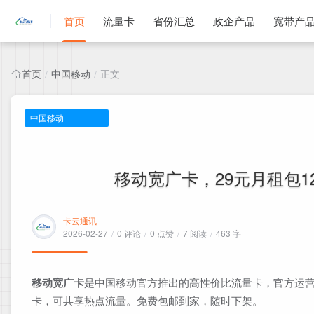
首页
流量卡
省份汇总
政企产品
宽带产
首页
中国移动
正文
/
/
中国移动
移动宽广卡，29元月租包12
卡云通讯
2026-02-27
/
0 评论
/
0 点赞
/
7 阅读
/
463 字
移动宽广卡
是中国移动官方推出的高性价比流量卡，官方运营
卡，可共享热点流量。免费包邮到家，随时下架。