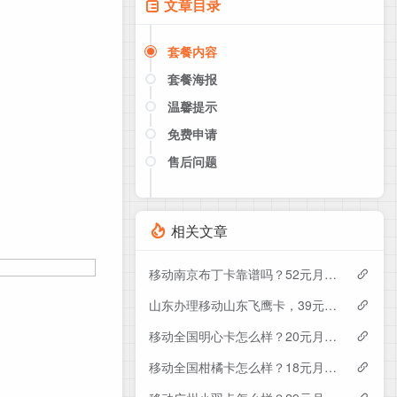
文章目录
套餐内容
套餐海报
温馨提示
免费申请
售后问题
点击这里或者手机扫描下方二维码
如果产品下架了，请联系客服推荐同
款套餐（商城入口）
相关文章
移动南京布丁卡靠谱吗？52元月租包110G+200分钟实测分享
山东办理移动山东飞鹰卡，39元月租包100G+300分钟
移动全国明心卡怎么样？20元月租包350G+200分钟+会员——移动流量卡测评
移动全国柑橘卡怎么样？18元月租包160G+100分钟+会员——移动流量卡测评