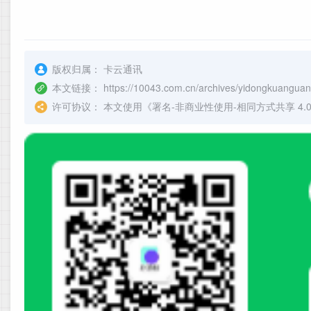
版权归属：
卡云通讯
本文链接：
https://10043.com.cn/archives/yidongkuangua
许可协议：
本文使用《
署名-非商业性使用-相同方式共享 4.0 国际 