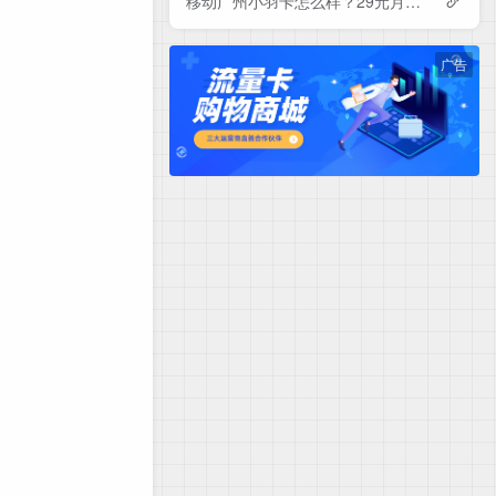
移动广州小羽卡怎么样？29元月租包150G+100分钟+会员——移动流量卡测评
广告