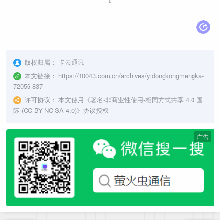
0
版权归属：
卡云通讯
本文链接：
https://10043.com.cn/archives/yidongkongmengka-
72056-837
许可协议：
本文使用《
署名-非商业性使用-相同方式共享 4.0 国
际 (CC BY-NC-SA 4.0)
》协议授权
广告