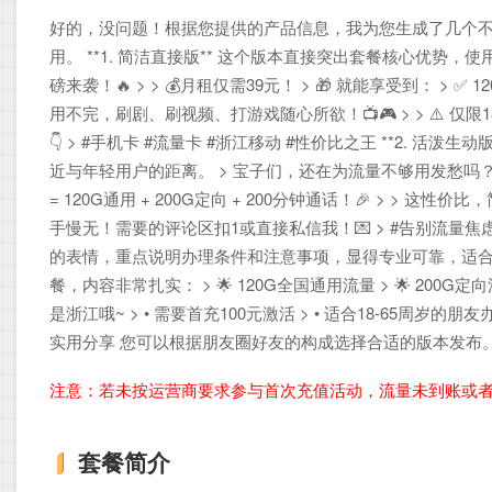
好的，没问题！根据您提供的产品信息，我为您生成了几个
用。 **1. 简洁直接版** 这个版本直接突出套餐核心优势
磅来袭！🔥 > > 💰月租仅需39元！ > 🎁 就能享受到： > ✅ 
用不完，刷剧、刷视频、打游戏随心所欲！📺🎮 > > ⚠️ 仅
👇 > #手机卡 #流量卡 #浙江移动 #性价比之王 **2.
近与年轻用户的距离。 > 宝子们，还在为流量不够用发愁吗？🤯 
= 120G通用 + 200G定向 + 200分钟通话！🎉 > > 这
手慢无！需要的评论区扣1或直接私信我！💌 > #告别流量焦虑
的表情，重点说明办理条件和注意事项，显得专业可靠，适合建立
餐，内容非常扎实： > 🌟 120G全国通用流量 > 🌟 200G定向
是浙江哦~ > • 需要首充100元激活 > • 适合18-65周岁的
实用分享 您可以根据朋友圈好友的构成选择合适的版本发布
注意：若未按运营商要求参与首次充值活动，流量未到账或
套餐简介