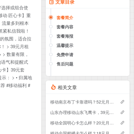
文章目录
好选择或组合使
移动·匠心卡】重
套餐简介
> > 流量多到根本
套餐内容
友，抓紧私信我啦！
套餐海报
活泼的氛围，适合拉
温馨提示
 > 39元月租
> > 数量有限，
免费申请
和的语气和提醒式
售后问题
点击这里或者手机扫描下方二维码
心卡】39元套
如果产品下架了，请联系客服推荐同
示： > • 归属地
款套餐（商城入口）
荐 #移动福利 #
相关文章
移动南京布丁卡靠谱吗？52元月租包110G+200分钟实测分享
山东办理移动山东飞鹰卡，39元月租包100G+300分钟
移动全国明心卡怎么样？20元月租包350G+200分钟+会员——移动流量卡测评
移动全国柑橘卡怎么样？18元月租包160G+100分钟+会员——移动流量卡测评