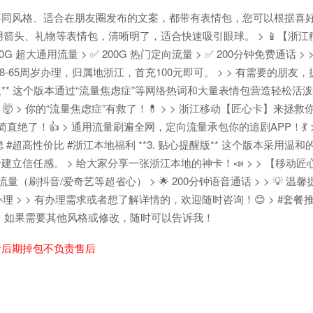
不同风格、适合在朋友圈发布的文案，都带有表情包，您可以根据喜
，使用箭头、礼物等表情包，清晰明了，适合快速吸引眼球。 > 📱【浙江
120G 超大通用流量 > ✅ 200G 热门定向流量 > ✅ 200分钟免费通话 
限18-65周岁办理，归属地浙江，首充100元即可。 > > 有需要的朋
 活泼生动版** 这个版本通过“流量焦虑症”等网络热词和大量表情包营造轻松
> 你的“流量焦虑症”有救了！💊 > > 浙江移动【匠心卡】来拯救你！
性价比，简直绝了！👍 > 通用流量刷遍全网，定向流量承包你的追剧APP！💃 
 #超高性价比 #浙江本地福利 **3. 贴心提醒版** 这个版本采用温
信任感。 > 给大家分享一张浙江本地的神卡！📣 > > 【移动匠
流量（刷抖音/爱奇艺等超省心） > 🌟 200分钟语音通话 > > 💡 温馨提
朋友办理 > > 有办理需求或者想了解详情的，欢迎随时咨询！😊 > #套餐推
。如果需要其他风格或修改，随时可以告诉我！
者后期掉包不负责售后