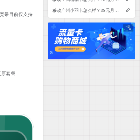
移动广州小羽卡怎么样？29元月租包150G+100分钟+会员——移动流量卡测评
带(宽带目前仅支持
广告
恢复原套餐