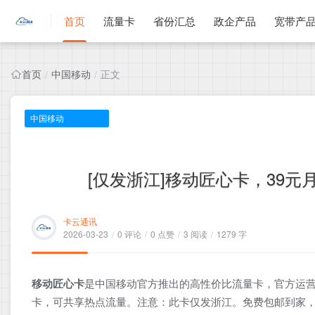
首页
流量卡
省份汇总
政企产品
宽带产
首页
中国移动
正文
/
/
中国移动
[仅发浙江]移动匠心卡，39元月
卡云通讯
2026-03-23
/
0 评论
/
0 点赞
/
3 阅读
/
1279 字
移动匠心卡
是中国移动官方推出的高性价比流量卡，官方运营
卡，可共享热点流量。注意：此卡仅发浙江。免费包邮到家