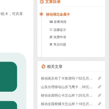
文章目录
手机卡，可共享
移动湖北金晟卡
🖼️ 套餐海报
💡 温馨提示
🎁 免费申请
🛠️ 售后问题
相关文章
移动南京布丁卡靠谱吗？52元月租包110G+200分钟实测分享
山东办理移动山东飞鹰卡，39元月租包100G+300分钟
移动全国明心卡怎么样？20元月租包350G+200分钟+会员——移动流量卡测评
移动全国柑橘卡怎么样？18元月租包160G+100分钟+会员——移动流量卡测评