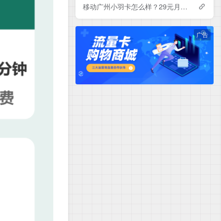
移动广州小羽卡怎么样？29元月租包150G+100分钟+会员——移动流量卡测评
广告