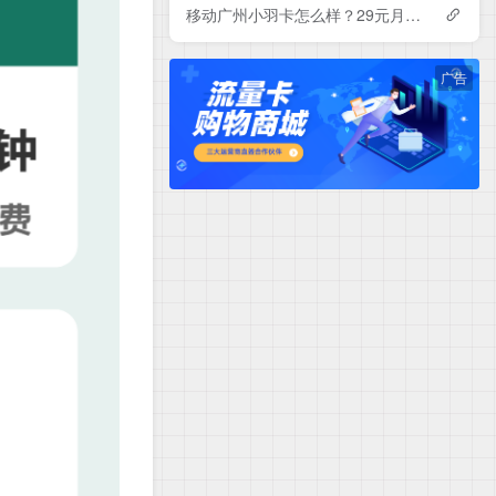
移动广州小羽卡怎么样？29元月租包150G+100分钟+会员——移动流量卡测评
广告