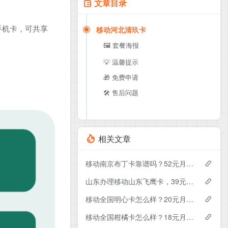
文章目录
手机卡，可共享
移动河北清玖卡
🖼️ 套餐海报
💡 温馨提示
🎁 免费申请
🛠️ 售后问题
相关文章
移动南京布丁卡靠谱吗？52元月租包110G+200分钟实测分享
山东办理移动山东飞鹰卡，39元月租包100G+300分钟
移动全国明心卡怎么样？20元月租包350G+200分钟+会员——移动流量卡测评
移动全国柑橘卡怎么样？18元月租包160G+100分钟+会员——移动流量卡测评