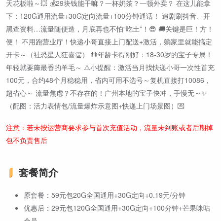
天花板啦～💥 💰29块钱能干嘛？一杯奶茶？一顿外卖？ 在这儿能拿
下：120G通用流量+30G定向流量+100分钟通话！ 追剧刷抖音、开
黑查资料…流量随便造，月底再也不怕“吃土”！😎 🚚关键是巨！方！
便！ 不用跑营业厅！快递小哥直接上门配送+激活，躺家里就能搞定
开卡～（社恐星人狂喜👏） 👫年龄卡得刚好：18-30岁的宝子专属！
年轻就要薅最香的羊毛～ ⚠️小提醒：激活当月找快递小哥一次性首充
100元，合约48个月稳稳用，省内可用不选号～复机直接打10086，
超省心～ 流量焦虑？不存在的！广州本地的宝子快冲，手慢无～✨
（配图：活力表情包/流量爆炸示意图+快递上门场景图）💌
注意：若未按运营商要求参与首次充值活动，流量未到账或者后期掉
包不负责售后
套餐简介
原套餐：59元包20G全国通用+30G定向+0.19元/分钟
优惠后：29元包120G全国通用+30G定向+100分钟+芒果咪咕
会员