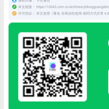
版权归属：
卡云通讯
本文链接：
https://10043.com.cn/archives/yidongguangd
许可协议：
本文使用《
署名-非商业性使用-相同方式共享 4.0 国际 