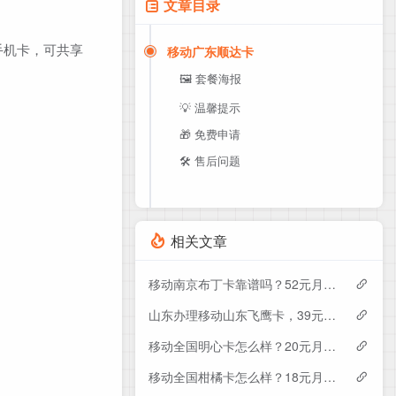
文章目录
手机卡，可共享
移动广东顺达卡
🖼️ 套餐海报
💡 温馨提示
🎁 免费申请
🛠️ 售后问题
相关文章
移动南京布丁卡靠谱吗？52元月租包110G+200分钟实测分享
山东办理移动山东飞鹰卡，39元月租包100G+300分钟
移动全国明心卡怎么样？20元月租包350G+200分钟+会员——移动流量卡测评
移动全国柑橘卡怎么样？18元月租包160G+100分钟+会员——移动流量卡测评