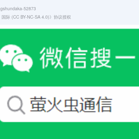
ongshundaka-52873
(CC BY-NC-SA 4.0)
》协议授权