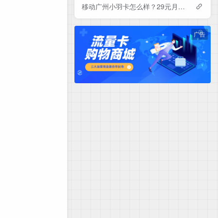
移动广州小羽卡怎么样？29元月租包150G+100分钟+会员——移动流量卡测评
广告