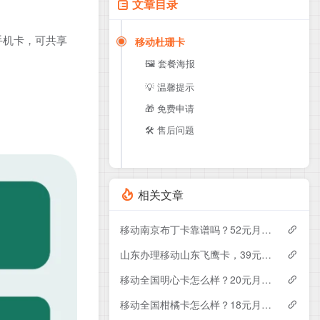
文章目录
手机卡，可共享
移动杜珊卡
🖼️ 套餐海报
💡 温馨提示
🎁 免费申请
🛠️ 售后问题
相关文章
移动南京布丁卡靠谱吗？52元月租包110G+200分钟实测分享
山东办理移动山东飞鹰卡，39元月租包100G+300分钟
移动全国明心卡怎么样？20元月租包350G+200分钟+会员——移动流量卡测评
移动全国柑橘卡怎么样？18元月租包160G+100分钟+会员——移动流量卡测评