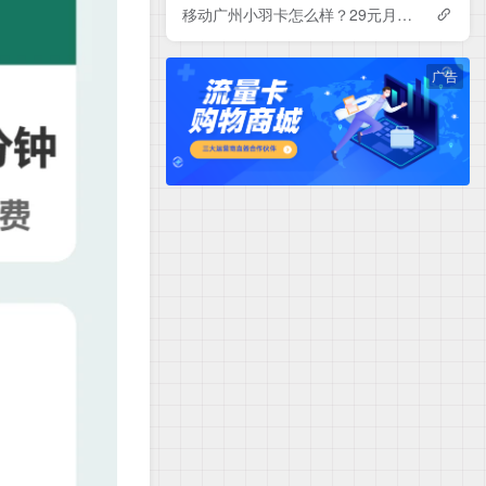
移动广州小羽卡怎么样？29元月租包150G+100分钟+会员——移动流量卡测评
广告