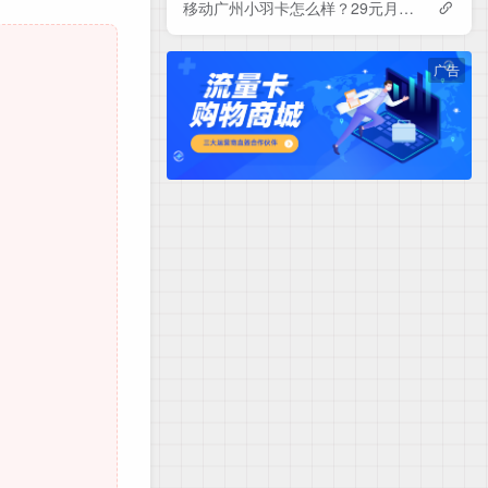
移动广州小羽卡怎么样？29元月租包150G+100分钟+会员——移动流量卡测评
广告