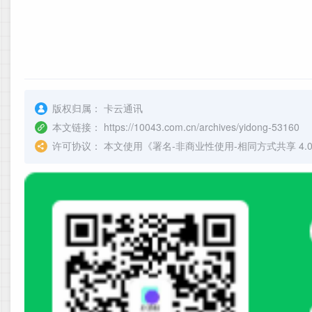
版权归属：
卡云通讯
本文链接：
https://10043.com.cn/archives/yidong-53160
许可协议：
本文使用《
署名-非商业性使用-相同方式共享 4.0 国际 