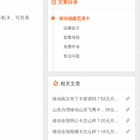
文章目录
手机卡，可共享
移动福建思清卡
温馨提示
套餐海报
免费申请
售后问题
相关文章
移动南京布丁卡靠谱吗？52元月租包110G+200分钟实测分享
山东办理移动山东飞鹰卡，39元月租包100G+300分钟
移动全国明心卡怎么样？20元月租包350G+200分钟+会员——移动流量卡测评
移动全国柑橘卡怎么样？18元月租包160G+100分钟+会员——移动流量卡测评