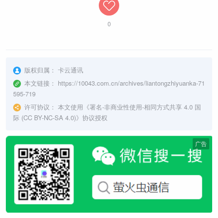
0
版权归属：
卡云通讯
本文链接：
https://10043.com.cn/archives/liantongzhiyuanka-71
595-719
许可协议：
本文使用《
署名-非商业性使用-相同方式共享 4.0 国
际 (CC BY-NC-SA 4.0)
》协议授权
广告