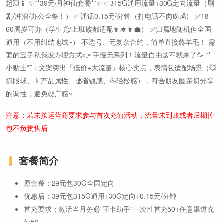
起💥📱 ✨**39元/月神仙套餐**✨ ✅315G通用流量+30G定向流量（刷
剧/冲浪/办公全够！） ✅通话0.15元/分钟（打电话不肉疼💰） ✅18-
60周岁可办（学生党/上班族都适配👨‍🎓👩‍💼） ✅归属地随机但全国
通用（不用纠结地域~） 不选号、无复杂合约，简单直接薅羊毛！ 需
要的宝子私我发办理方式👉 手慢无系列！流量自由这不就来了🥳 **
小贴士**：文案突出「低价+大流量」核心卖点，表情包适配场景（💥
抓眼球、📱产品属性、💰省钱感、🥳轻松感），符合朋友圈亲切分享
的调性，避免硬广感~
注意：若未按运营商要求参与首次充值活动，流量未到账或者后期掉
包不负责售后
套餐简介
原套餐：29元包30G全国定向
优惠后：39元包315G通用+30G定向+0.15元/分钟
首充要求：激活当月务必"王卡助手"一次性首充50+任意渠道充
值50