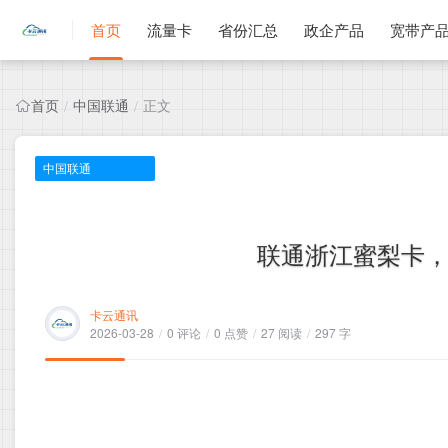
首页
流量卡
省份汇总
政企产品
宽带产
首页
中国联通
正文
/
/
中国联通
联通浙江蜜梨卡，2
卡云通讯
2026-03-28
/
0 评论
/
0 点赞
/
27 阅读
/
297 字