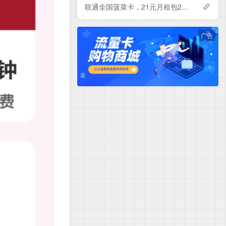
联通全国菠菜卡，21元月租包230G+500分钟
广告