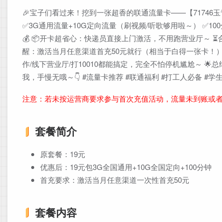
🎉宝子们看过来！挖到一张超香的联通流量卡——【71746
✅3G通用流量+10G定向流量（刷视频/听歌够用啦～） ✅1
💰 📦开卡超省心：快递员直接上门激活，不用跑营业厅～ ⏳合
醒：激活当月任意渠道首充50元就行（相当于白得一张卡！） 
作/线下营业厅/打10010都能搞定，完全不怕停机尴尬～ 
我，手慢无哦～👇 #流量卡推荐 #联通福利 #打工人必备 
注意：若未按运营商要求参与首次充值活动，流量未到账或
套餐简介
原套餐：19元
优惠后：19元包3G全国通用+10G全国定向+100分钟
首充要求：激活当月任意渠道一次性首充50元
套餐内容