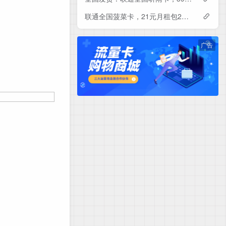
联通全国菠菜卡，21元月租包230G+500分钟
广告