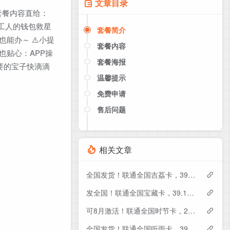
文章目录
套餐内容直给：
打工人的钱包救星
套餐简介
也能办～ ⚠️小提
套餐内容
也贴心：APP操
套餐海报
需要的宝子快滴滴
温馨提示
免费申请
售后问题
点击这里或者手机扫描下方二维码
如果产品下架了，请联系客服推荐同
款套餐（商城入口）
相关文章
全国发货！联通全国吉荔卡，39元月租包240G+50分钟
发全国！联通全国宝藏卡，39.1元月租包240G+200分钟
可8月激活！联通全国时节卡，29元月租包180G+200分钟+会员
全国发货！联通全国听雨卡，39元月租包260G+100分钟+会员