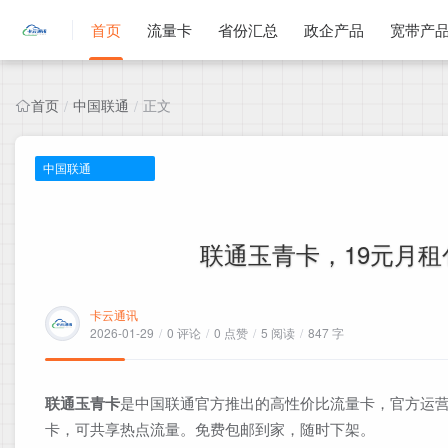
首页
流量卡
省份汇总
政企产品
宽带产
首页
中国联通
正文
/
/
中国联通
联通玉青卡，19元月租包
卡云通讯
2026-01-29
/
0 评论
/
0 点赞
/
5 阅读
/
847 字
联通玉青卡
是中国联通官方推出的高性价比流量卡，官方运营
卡，可共享热点流量。免费包邮到家，随时下架。