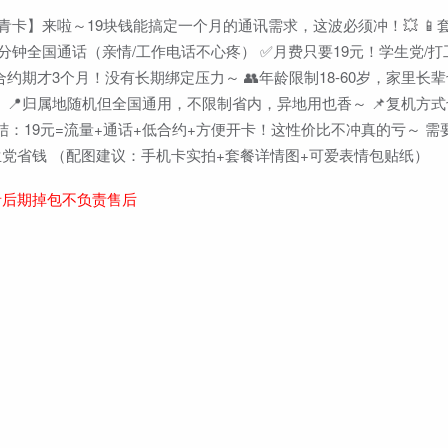
玉青卡】来啦～19块钱能搞定一个月的通讯需求，这波必须冲！💥 📱
00分钟全国通话（亲情/工作电话不心疼） ✅月费只要19元！学生党/
约期才3个月！没有长期绑定压力～ 👥年龄限制18-60岁，家里长辈
📍归属地随机但全国通用，不限制省内，异地用也香～ 📌复机方式
总结：19元=流量+通话+低合约+方便开卡！这性价比不冲真的亏～ 
#学生党省钱 （配图建议：手机卡实拍+套餐详情图+可爱表情包贴纸）
者后期掉包不负责售后