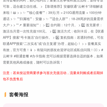
宣传套餐的同时，贴心地列出了重要注意事项和激活流程，显得专业
可靠，适合建立信任感。 > 【靠谱推荐】安徽联通“云树卡”详细解读
来啦！📖 > > ✨ **核心套餐**：39元/月 = 210G通用流量 + 100分钟
通话 > ✨ **归属地**：安徽 > ✨ **适合人群**：18-28周岁的流量需求
大户 > > **📌 重要须知**： > 1️⃣ 合约期：12个月。 > 2️⃣ 首充要求：
激活当月需一次性充值100元。 > 3️⃣ 激活方式：收到卡后，在【联通
APP】搜索“号卡激活”自行操作。 > 4️⃣ 复机指南：若遇到停机，可在
联通APP搜索“二次实名”或“自主复通”办理，超贴心！ > > 套餐真实
有效，官方可查！📱 > 有疑问的朋友欢迎评论区或私信问我！💁‍♂️ > #
云树卡 #联通套餐 #办卡指南 您可以根据需要选择合适的版本，如果
需要其他风格或修改，随时可以告诉我！
注意：若未按运营商要求参与首次充值活动，流量未到账或者后期掉
包不负责售后
套餐海报