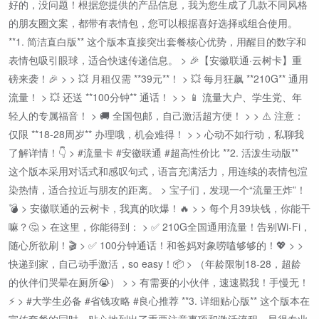
好的，没问题！根据您提供的产品信息，我为您生成了几款不同风格
的朋友圈文案，都带有表情包，您可以根据喜好选择或组合使用。
**1. 简洁直白版** 这个版本直接突出套餐核心优势，用醒目的数字和
表情包吸引眼球，适合快速传递信息。 > 🎉【安徽联通·云树卡】重
磅来袭！🎉 > > 💥 月租仅需 **39元**！ > 💥 每月狂飙 **210G** 通用
流量！ > 💥 还送 **100分钟** 通话！ > > 📱 流量大户、学生党、年
轻人的专属福音！ > 🚚 全国包邮，自己激活超方便！ > > ⚠️ 注意：
仅限 **18-28周岁** 办理哦，机会难得！ > > 心动不如行动，私聊我
了解详情！👇 > #流量卡 #安徽联通 #超高性价比 **2. 活泼生动版**
这个版本采用对话式和感叹句式，语言充满活力，用连续的表情包渲
染热情，适合拉近与朋友的距离。 > 宝子们，发现一个“流量王炸”！
💣 > 安徽联通的云树卡，我真的吹爆！🔥 > > 每个月39块钱，你能干
嘛？🤔 > 在这里，你能得到： > ✅ 210G全国通用流量！告别Wi-Fi，
随心所欲刷！🎬 > ✅ 100分钟通话！和爸妈对象唠嗑够够的！💖 > >
快递到家，自己动手激活，so easy！📦 > （年龄限制18-28，超龄
的伙伴们哭晕在厕所😭） > > 有需要的小伙伴，速速戳我！手慢无！
⚡️ > #大学生必备 #省钱攻略 #良心推荐 **3. 详细贴心版** 这个版本在