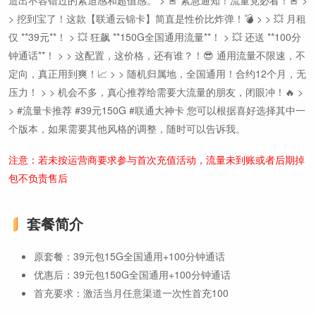
造出不容错过的紧迫感和超值感。 > 🚨 紧急通知！流量党必看！🚨 >
> 挖到宝了！这款【联通云锦卡】简直是性价比炸弹！💣 > > 💥 月租
仅 **39元**！ > 💥 狂飙 **150G全国通用流量**！ > 💥 还送 **100分
钟通话**！ > > 这配置，这价格，还有谁？！😎 通用流量不限速，不
定向，真正用到爽！📈 > > 随机归属地，全国通用！合约12个月，无
压力！ > > 机会不多，真心推荐给需要大流量的朋友，闭眼冲！🔥 >
> #流量卡推荐 #39元150G #联通大神卡 您可以根据喜好选择其中一
个版本，如果需要其他风格的调整，随时可以告诉我。
注意：若未按运营商要求参与首次充值活动，流量未到账或者后期掉
包不负责售后
套餐简介
原套餐：39元包15G全国通用+100分钟通话
优惠后：39元包150G全国通用+100分钟通话
首充要求：激活当月任意渠道一次性首充100