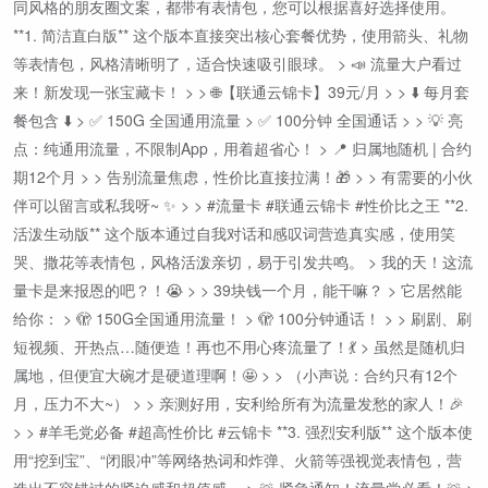
同风格的朋友圈文案，都带有表情包，您可以根据喜好选择使用。
**1. 简洁直白版** 这个版本直接突出核心套餐优势，使用箭头、礼物
等表情包，风格清晰明了，适合快速吸引眼球。 > 📣 流量大户看过
来！新发现一张宝藏卡！ > > 🌐【联通云锦卡】39元/月 > > ⬇️ 每月套
餐包含 ⬇️ > ✅ 150G 全国通用流量 > ✅ 100分钟 全国通话 > > 💡 亮
点：纯通用流量，不限制App，用着超省心！ > 📍 归属地随机 | 合约
期12个月 > > 告别流量焦虑，性价比直接拉满！🎁 > > 有需要的小伙
伴可以留言或私我呀~ ✨ > > #流量卡 #联通云锦卡 #性价比之王 **2.
活泼生动版** 这个版本通过自我对话和感叹词营造真实感，使用笑
哭、撒花等表情包，风格活泼亲切，易于引发共鸣。 > 我的天！这流
量卡是来报恩的吧？！😭 > > 39块钱一个月，能干嘛？ > 它居然能
给你： > 🫣 150G全国通用流量！ > 🫣 100分钟通话！ > > 刷剧、刷
短视频、开热点…随便造！再也不用心疼流量了！💃 > 虽然是随机归
属地，但便宜大碗才是硬道理啊！🤩 > > （小声说：合约只有12个
月，压力不大~） > > 亲测好用，安利给所有为流量发愁的家人！🎉
> > #羊毛党必备 #超高性价比 #云锦卡 **3. 强烈安利版** 这个版本使
用“挖到宝”、“闭眼冲”等网络热词和炸弹、火箭等强视觉表情包，营