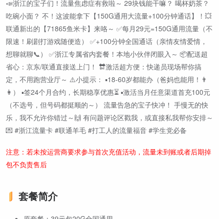
📣浙江的宝子们！流量焦虑症有救啦～ 29块钱能干嘛？ 喝杯奶茶？
吃碗小面？ 不！这波能拿下【150G通用大流量+100分钟通话】！💥
联通新出的【71865鱼米卡】来咯～ ✅每月29元=150G通用流量（不
限速！刷剧打游戏随便造） ✅+100分钟全国通话（亲情友情爱情，
想聊就聊📞） ✅浙江专属省内套餐！本地小伙伴闭眼入～ 📦配送超
省心：京东/联通直接送上门！ 🔛激活超方便：快递员现场帮你搞
定，不用跑营业厅～ ⚠️小提示： ▪️18-60岁都能办（爸妈也能用！👨
👩） ▪️签24个月合约，长期稳享优惠⏳ ▪️激活当月任意渠道首充100元
（不选号，但号码都挺顺的～） 流量告急的宝子快冲！ 手慢无的快
乐，我不允许你错过～🙌 有问题评论区戳我，或直接私我帮你安排～
💌 #浙江流量卡 #联通羊毛 #打工人的流量福音 #学生党必备
注意：若未按运营商要求参与首次充值活动，流量未到账或者后期掉
包不负责售后
套餐简介
原套餐：39元包20G全国通用