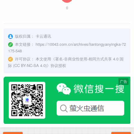
0
版权归属：
卡云通讯
本文链接：
https://10043.com.cn/archives/liantongyanyingka-72
175-548
许可协议：
本文使用《
署名-非商业性使用-相同方式共享 4.0 国
际 (CC BY-NC-SA 4.0)
》协议授权
广告