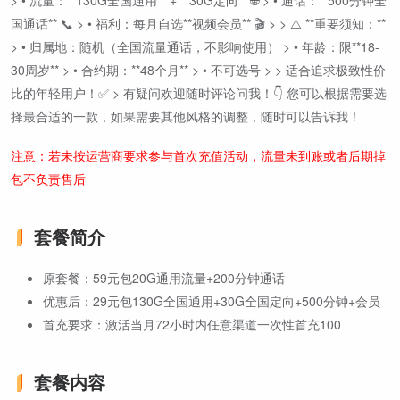
> • 流量：**130G全国通用** + **30G定向** 🌐 > • 通话：**500分钟全
国通话** 📞 > • 福利：每月自选**视频会员** 🎬 > > ⚠️ **重要须知：**
> • 归属地：随机（全国流量通话，不影响使用） > • 年龄：限**18-
30周岁** > • 合约期：**48个月** > • 不可选号 > > 适合追求极致性价
比的年轻用户！✅ > 有疑问欢迎随时评论问我！👇 您可以根据需要选
择最合适的一款，如果需要其他风格的调整，随时可以告诉我！
注意：若未按运营商要求参与首次充值活动，流量未到账或者后期掉
包不负责售后
套餐简介
原套餐：59元包20G通用流量+200分钟通话
优惠后：29元包130G全国通用+30G全国定向+500分钟+会员
首充要求：激活当月72小时内任意渠道一次性首充100
套餐内容