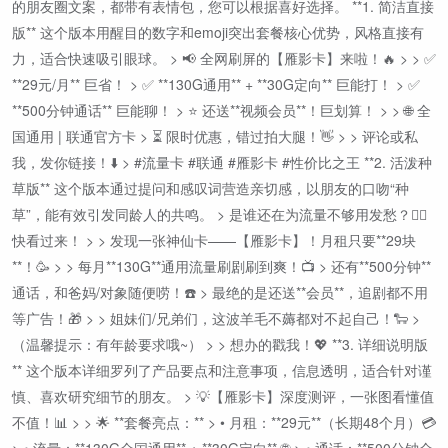
的朋友圈文案，都带有表情包，您可以根据喜好选择。 **1. 简洁直接
版** 这个版本用醒目的数字和emoji突出套餐核心优势，风格直接有
力，适合快速吸引眼球。 > 📢 全网刷屏的【雁影卡】来啦！🔥 > > ✅
**29元/月** 巨省！ > ✅ **130G通用** + **30G定向** 巨能打！ > ✅
**500分钟通话** 巨能聊！ > ⭐ 还送**视频会员**！巨划算！ > > 🌐 全
国通用 | 联通官方卡 > ⏳ 限时优惠，错过拍大腿！👋 > > 评论或私
我，发你链接！⬇️ > #流量卡 #联通 #雁影卡 #性价比之王 **2. 活泼种
草版** 这个版本通过提问和感叹词营造亲切感，以朋友的口吻“种
草”，能有效引发同龄人的共鸣。 > 是谁还在为流量不够用发愁？🙋‍♀️
快看过来！ > > 发现一张神仙卡——【雁影卡】！月租只要**29块
**！🥳 > > 每月**130G**通用流量刷剧刷到爽！📺 > 还有**500分钟**
通话，和爸妈/对象随便唠！☎️ > 最绝的是还送**会员**，追剧都不用
等广告！🎁 > > 姐妹们/兄弟们，这波羊毛不薅都对不起自己！🐑 >
（温馨提示：有年龄要求哦~） > > 想办的戳我！💖 **3. 详细说明版
** 这个版本详细罗列了产品要点和注意事项，信息透明，适合针对谨
慎、喜欢研究细节的朋友。 > 💡【雁影卡】深度测评，一张图看懂值
不值！📊 > > 🌟 **套餐亮点：** > • 月租：**29元**（长期48个月）💳