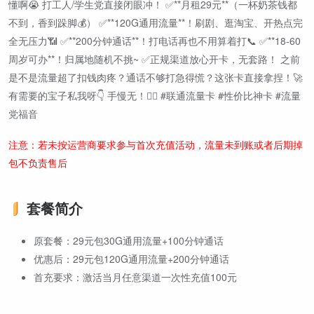
懂啊😭 打工人/学生党直接闭眼冲！ ✅**月租29元**（一杯奶茶钱都
不到，香到跺脚💰） ✅**120G通用流量**！刷剧、逛淘宝、开热点完
全无压力📶 ✅**200分钟通话**！打电话再也不用算着打📞 ✅**18-60
周岁可办**！归属地随机不挑~ ✅正规渠道放心开卡，无套路！ 之前
是不是流量超了扣钱肉疼？通话不够打急得慌？这张卡直接拿捏！🚀
有需要的宝子私我呀👇 手慢无！🙋‍♀️ #联通流量卡 #性价比神卡 #流量
党福音
注意：若未按运营商要求参与首次充值活动，流量未到账或者后期掉
包不负责售后
套餐简介
原套餐：29元包30G通用流量+100分钟通话
优惠后：29元包120G通用流量+200分钟通话
首充要求：激活当月任意渠道一次性充值100元