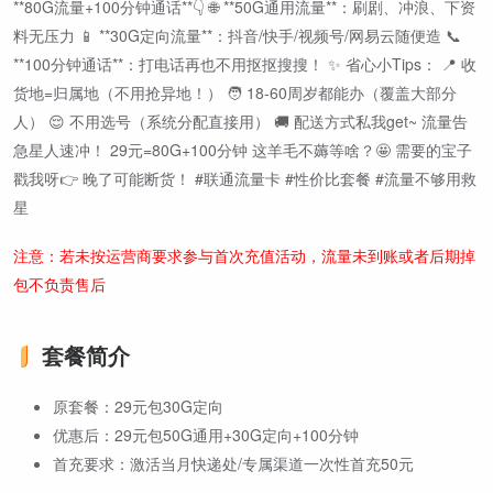
**80G流量+100分钟通话**👇 🌐 **50G通用流量**：刷剧、冲浪、下资
料无压力 📱 **30G定向流量**：抖音/快手/视频号/网易云随便造 📞
**100分钟通话**：打电话再也不用抠抠搜搜！ ✨ 省心小Tips： 📍 收
货地=归属地（不用抢异地！） 🧑 18-60周岁都能办（覆盖大部分
人） 😌 不用选号（系统分配直接用） 🚚 配送方式私我get~ 流量告
急星人速冲！ 29元=80G+100分钟 这羊毛不薅等啥？🤩 需要的宝子
戳我呀👉 晚了可能断货！ #联通流量卡 #性价比套餐 #流量不够用救
星
注意：若未按运营商要求参与首次充值活动，流量未到账或者后期掉
包不负责售后
套餐简介
原套餐：29元包30G定向
优惠后：29元包50G通用+30G定向+100分钟
首充要求：激活当月快递处/专属渠道一次性首充50元