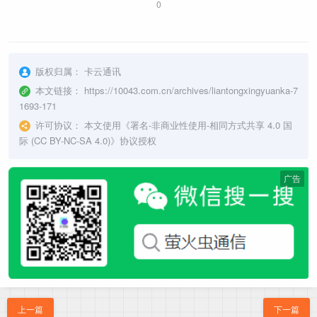
0
版权归属：
卡云通讯
本文链接：
https://10043.com.cn/archives/liantongxingyuanka-7
1693-171
许可协议：
本文使用《
署名-非商业性使用-相同方式共享 4.0 国
际 (CC BY-NC-SA 4.0)
》协议授权
广告
上一篇
下一篇