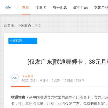
首页
流量卡
省份汇总
政企产品
宽带产
首页
中国联通
正文
/
/
中国联通
[仅发广东]联通舞狮卡，38元月
卡云通讯
2025-12-31
/
0 评论
/
0 点赞
/
16 阅读
/
399 字
联通舞狮卡
是中国联通官方推出的高性价比流量卡，官方运营
卡，可共享热点流量。注意：此卡仅发广东。免费包邮到家