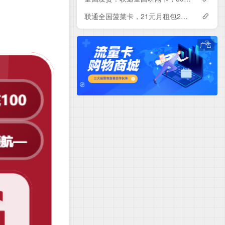
联通全国菠菜卡，21元月租包230G+500分钟
广告