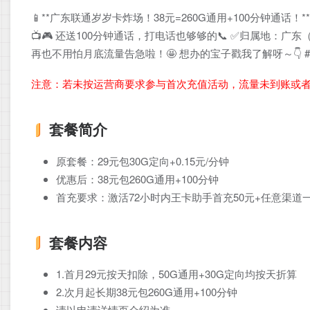
📱**广东联通岁岁卡炸场！38元=260G通用+100分钟通话！**
📺🎮 还送100分钟通话，打电话也够够的📞 ✅归属地：广东（省
再也不用怕月底流量告急啦！🤩 想办的宝子戳我了解呀～👇 #广
注意：若未按运营商要求参与首次充值活动，流量未到账或
套餐简介
原套餐：29元包30G定向+0.15元/分钟
优惠后：38元包260G通用+100分钟
首充要求：激活72小时内王卡助手首充50元+任意渠道一
套餐内容
1.首月29元按天扣除，50G通用+30G定向均按天折算
2.次月起长期38元包260G通用+100分钟
请以申请详情页介绍为准