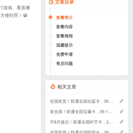
文章目录
刷剧、打游戏、看直播
开，方便到哭！😭
套餐简介
套餐内容
套餐海报
温馨提示
免费申请
售后问题
点击这里或者手机扫描下方二维码
如果产品下架了，请联系客服推荐同
款套餐（商城入口）
相关文章
全国发货！联通全国吉荔卡，39元月租包240G+50分钟
发全国！联通全国宝藏卡，39.1元月租包240G+200分钟
可8月激活！联通全国时节卡，29元月租包180G+200分钟+会员
全国发货！联通全国听雨卡，39元月租包260G+100分钟+会员