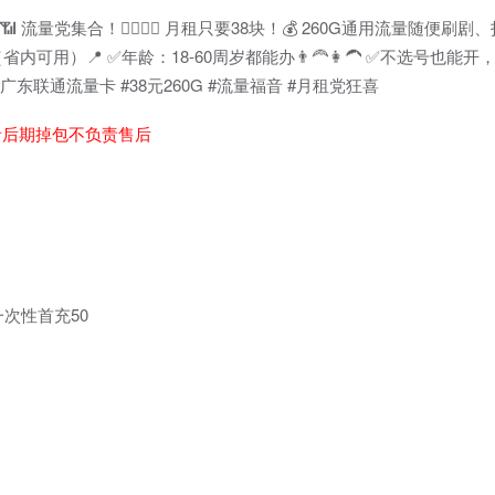
 流量党集合！🙋‍♀️🙋‍♂️ 月租只要38块！💰 260G通用流量随便
内可用）📍 ✅年龄：18-60周岁都能办👨‍🦰👩‍🦱 ✅不选号也能
东联通流量卡 #38元260G #流量福音 #月租党狂喜
者后期掉包不负责售后
次性首充50