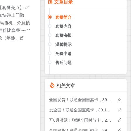
文章目录
【套餐亮点】 ✅
京东快递上门激
套餐简介
 号码随机，介意慎
套餐内容
套餐 --- **
套餐海报
条款（年龄、首
温馨提示
免费申请
售后问题
点击这里或者手机扫描下方二维码
如果产品下架了，请联系客服推荐同
款套餐（商城入口）
相关文章
全国发货！联通全国吉荔卡，39元月租包240G+50分钟
发全国！联通全国宝藏卡，39.1元月租包240G+200分钟
可8月激活！联通全国时节卡，29元月租包180G+200分钟+会员
全国发货！联通全国听雨卡，39元月租包260G+100分钟+会员