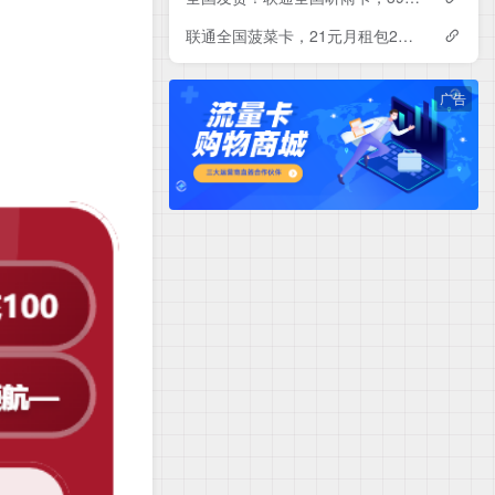
联通全国菠菜卡，21元月租包230G+500分钟
广告