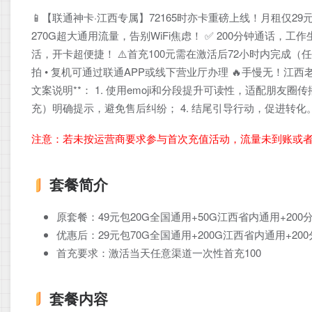
📱【联通神卡·江西专属】72165时亦卡重磅上线！月租仅29元
270G超大通用流量，告别WiFi焦虑！ ✅ 200分钟通话，
活，开卡超便捷！ ⚠️首充100元需在激活后72小时内完成（任意
拍 • 复机可通过联通APP或线下营业厅办理 🔥手慢无！江西老
文案说明**： 1. 使用emoji和分段提升可读性，适配朋友圈传
充）明确提示，避免售后纠纷； 4. 结尾引导行动，促进转
注意：若未按运营商要求参与首次充值活动，流量未到账或
套餐简介
原套餐：49元包20G全国通用+50G江西省内通用+200
优惠后：29元包70G全国通用+200G江西省内通用+20
首充要求：激活当天任意渠道一次性首充100
套餐内容