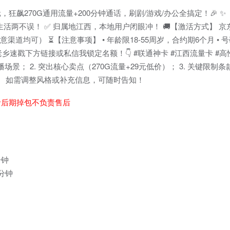
，狂飙270G通用流量+200分钟通话，刷剧/游戏/办公全搞定！🎉 ✨
工作生活两不误！ ✅ 归属地江西，本地用户闭眼冲！ 🚚【激活方式】 
渠道均可） ⏳【注意事项】 • 年龄限18-55周岁，合约期6个月 •
乡速戳下方链接或私信我锁定名额！👇 #联通神卡 #江西流量卡 #高性价比
播场景； 2. 突出核心卖点（270G流量+29元低价）； 3. 关键限制
化。 如需调整风格或补充信息，可随时告知！
者后期掉包不负责售后
分钟
0分钟