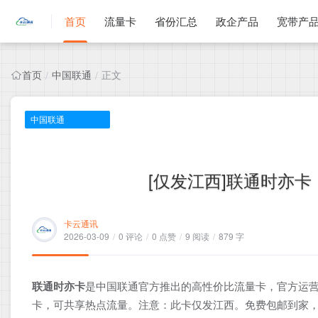
首页
流量卡
省份汇总
政企产品
宽带产
首页
中国联通
正文
/
/
中国联通
[仅发江西]联通时亦卡，
卡云通讯
2026-03-09
/
0 评论
/
0 点赞
/
9 阅读
/
879 字
联通时亦卡
是中国联通官方推出的高性价比流量卡，官方运营
卡，可共享热点流量。注意：此卡仅发江西。免费包邮到家