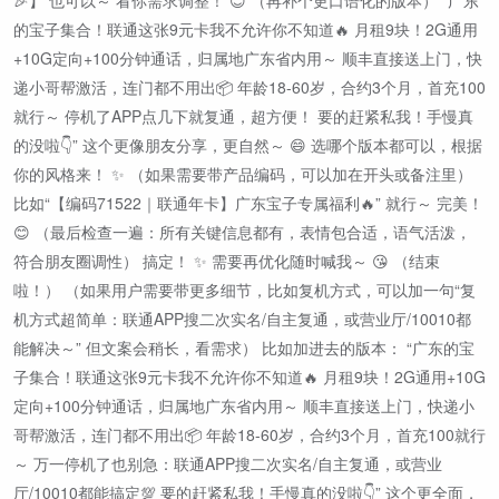
🎉】 也可以～ 看你需求调整！ 😊 （再补个更口语化的版本） “广东
的宝子集合！联通这张9元卡我不允许你不知道🔥 月租9块！2G通用
+10G定向+100分钟通话，归属地广东省内用～ 顺丰直接送上门，快
递小哥帮激活，连门都不用出📦 年龄18-60岁，合约3个月，首充100
就行～ 停机了APP点几下就复通，超方便！ 要的赶紧私我！手慢真
的没啦👇” 这个更像朋友分享，更自然～ 😄 选哪个版本都可以，根据
你的风格来！ ✨ （如果需要带产品编码，可以加在开头或备注里）
比如“【编码71522｜联通年卡】广东宝子专属福利🔥” 就行～ 完美！
😊 （最后检查一遍：所有关键信息都有，表情包合适，语气活泼，
符合朋友圈调性） 搞定！ ✨ 需要再优化随时喊我～ 😘 （结束
啦！） （如果用户需要带更多细节，比如复机方式，可以加一句“复
机方式超简单：联通APP搜二次实名/自主复通，或营业厅/10010都
能解决～” 但文案会稍长，看需求） 比如加进去的版本： “广东的宝
子集合！联通这张9元卡我不允许你不知道🔥 月租9块！2G通用+10G
定向+100分钟通话，归属地广东省内用～ 顺丰直接送上门，快递小
哥帮激活，连门都不用出📦 年龄18-60岁，合约3个月，首充100就行
～ 万一停机了也别急：联通APP搜二次实名/自主复通，或营业
厅/10010都能搞定💯 要的赶紧私我！手慢真的没啦👇” 这个更全面，