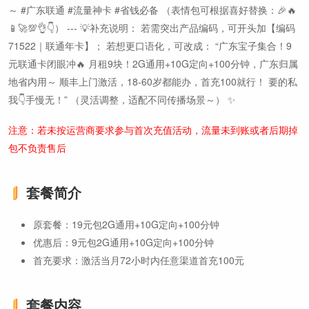
～ #广东联通 #流量神卡 #省钱必备 （表情包可根据喜好替换：🎉🔥
📱🚀💯👌👇） --- 💡补充说明： 若需突出产品编码，可开头加【编码
71522｜联通年卡】； 若想更口语化，可改成： “广东宝子集合！9
元联通卡闭眼冲🔥 月租9块！2G通用+10G定向+100分钟，广东归属
地省内用～ 顺丰上门激活，18-60岁都能办，首充100就行！ 要的私
我👇手慢无！” （灵活调整，适配不同传播场景～） ✨
注意：若未按运营商要求参与首次充值活动，流量未到账或者后期掉
包不负责售后
套餐简介
原套餐：19元包2G通用+10G定向+100分钟
优惠后：9元包2G通用+10G定向+100分钟
首充要求：激活当月72小时内任意渠道首充100元
套餐内容