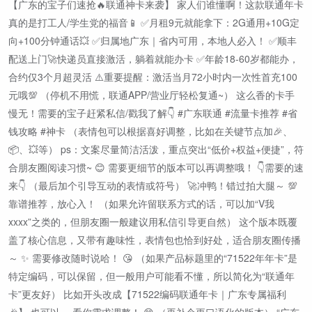
【广东的宝子们速抢🔥联通神卡来袭】 家人们谁懂啊！这款联通年卡
真的是打工人/学生党的福音📱 ✅月租9元就能拿下：2G通用+10G定
向+100分钟通话💥 ✅归属地广东｜省内可用，本地人必入！ ✅顺丰
配送上门🚀快递员直接激活，躺着就能办卡 ✅年龄18-60岁都能办，
合约仅3个月超灵活 ⚠️重要提醒：激活当月72小时内一次性首充100
元哦💯 （停机不用慌，联通APP/营业厅轻松复通~） 这么香的卡手
慢无！需要的宝子赶紧私信/戳我了解👇 #广东联通 #流量卡推荐 #省
钱攻略 #神卡 （表情包可以根据喜好调整，比如在关键节点加🎉、
📦、💥等） ps：文案尽量简洁活泼，重点突出“低价+权益+便捷”，符
合朋友圈阅读习惯~ 😊 需要更细节的版本可以再调整哦！ 👇需要的速
来👇 （最后加个引导互动的表情或符号） 🚀冲鸭！错过拍大腿～ 💯
靠谱推荐，放心入！ （如果允许留联系方式的话，可以加“V我
xxxx”之类的，但朋友圈一般建议用私信引导更自然） 这个版本既覆
盖了核心信息，又带有趣味性，表情包也恰到好处，适合朋友圈传播
～ ✨ 需要修改随时说哈！ 😘 （如果产品标题里的“71522年年卡”是
特定编码，可以保留，但一般用户可能看不懂，所以简化为“联通年
卡”更友好） 比如开头改成【71522编码联通年卡｜广东专属福利