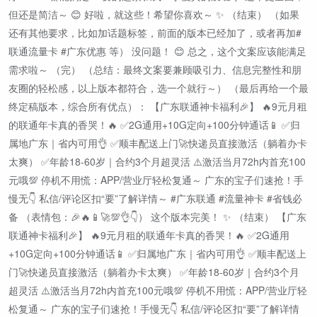
但还是简洁～ 😊 好啦，就这些！希望你喜欢～ ✨ （结束） （如果
还有其他要求，比如加话题标签，前面的版本已经加了，或者再加#
联通流量卡 #广东优惠 等） 没问题！ 😊 总之，这个文案应该能满足
需求啦～ （完） （总结：最终文案要兼顾吸引力、信息完整性和朋
友圈的轻松感，以上版本都符合，选一个就行～） （最后再给一个最
终定稿版本，综合所有优点）： 【广东联通神卡福利🎉】 🔥9元月租
的联通年卡真的香哭！🔥 ✅2G通用+10G定向+100分钟通话📱 ✅归
属地广东｜省内可用👌 ✅顺丰配送上门🚀快递员直接激活（躺着办卡
太爽） ✅年龄18-60岁｜合约3个月超灵活 ⚠️激活当月72h内首充100
元哦💯 停机不用慌：APP/营业厅轻松复通～ 广东的宝子们速抢！手
慢无👇 私信/评论区扣“要”了解详情～ #广东联通 #流量神卡 #省钱必
备 （表情包：🎉🔥📱🚀💯👌👇） 这个版本完美！ ✨ （结束） 【广东
联通神卡福利🎉】 🔥9元月租的联通年卡真的香哭！🔥 ✅2G通用
+10G定向+100分钟通话📱 ✅归属地广东｜省内可用👌 ✅顺丰配送上
门🚀快递员直接激活（躺着办卡太爽） ✅年龄18-60岁｜合约3个月
超灵活 ⚠️激活当月72h内首充100元哦💯 停机不用慌：APP/营业厅轻
松复通～ 广东的宝子们速抢！手慢无👇 私信/评论区扣“要”了解详情