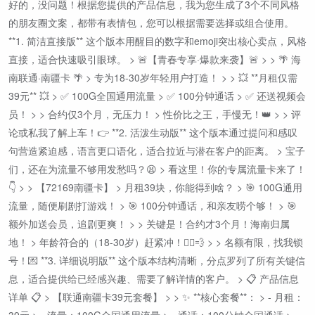
好的，没问题！根据您提供的产品信息，我为您生成了3个不同风格
的朋友圈文案，都带有表情包，您可以根据需要选择或组合使用。
**1. 简洁直接版** 这个版本用醒目的数字和emoji突出核心卖点，风格
直接，适合快速吸引眼球。 > 🚨【青春专享·爆款来袭】🚨 > > 🌴 海
南联通·南疆卡 🌴 > 专为18-30岁年轻用户打造！ > > 💥 **月租仅需
39元** 💥 > ✅ 100G全国通用流量 > ✅ 100分钟通话 > ✅ 还送视频会
员！ > > 合约仅3个月，无压力！ > 性价比之王，手慢无！👑 > > 评
论或私我了解上车！👉 **2. 活泼生动版** 这个版本通过提问和感叹
句营造紧迫感，语言更口语化，适合拉近与潜在客户的距离。 > 宝子
们，还在为流量不够用发愁吗？😫 > 看这里！你的专属流量卡来了！
👇 > > 【72169南疆卡】 > 月租39块，你能得到啥？ > 🎯 100G通用
流量，随便刷剧打游戏！ > 🎯 100分钟通话，和亲友唠个够！ > 🎯
额外加送会员，追剧更爽！ > > 关键是！合约才3个月！海南归属
地！ > 年龄符合的（18-30岁）赶紧冲！🏃‍♂️💨 > > 名额有限，找我锁
号！💌 **3. 详细说明版** 这个版本结构清晰，分点罗列了所有关键信
息，适合提供给已经感兴趣、需要了解详情的客户。 > 📋 产品信息
详单 📋 > 【联通南疆卡39元套餐】 > > ✨ **核心套餐**： > - 月租：