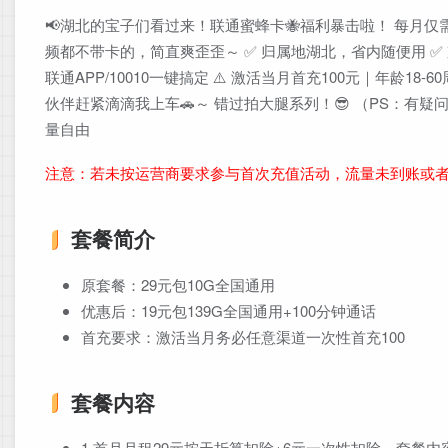
📢湖北的宝子们看过来！联通蜜蜂卡🐝福利暴击啦！ 每月仅需1
频都不带卡的，简直爽歪歪～ ✅ 归属地湖北，省内随便用 ✅ 
联通APP/10010一键搞定 ⚠️ 激活当月首充100元｜年龄
伙伴赶紧滴滴我上车🚗～ 错过拍大腿系列！😎 （PS：有疑问
量自由
注意：若未按运营商要求参与首次充值活动，流量未到账或
套餐简介
原套餐：29元包10G全国通用
优惠后：19元包139G全国通用+100分钟通话
首充要求：激活当月务必任意渠道一次性首充100
套餐内容
1.首月月租29元按天折算扣除+6元一次性扣除，套餐