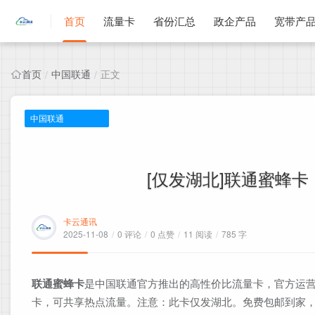
首页
流量卡
省份汇总
政企产品
宽带产
首页
中国联通
正文
/
/
中国联通
[仅发湖北]联通蜜蜂卡，
卡云通讯
2025-11-08
/
0 评论
/
0 点赞
/
11 阅读
/
785 字
联通蜜蜂卡
是中国联通官方推出的高性价比流量卡，官方运营
卡，可共享热点流量。注意：此卡仅发湖北。免费包邮到家