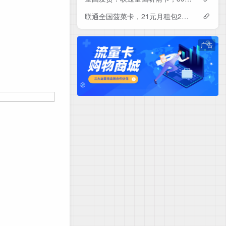
联通全国菠菜卡，21元月租包230G+500分钟
广告