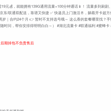
9元💰，就能拥有139G通用流量+100分钟通话📱！ 流量多到刷
京东/联通双配送，靠谱又快捷 ✅ 快递员上门激活🚪，躺着开卡超方
18-60周岁｜合约24个月 👉 暂时不支持选号哦～ 这么香的套餐哪里找
随时问，帮你安排得明明白白～） #湖北流量卡 #联通福利 #蜜蜂卡 
者后期掉包不负责售后
内容按天折算到账