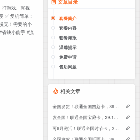
文章目录
剧、打游戏、聊视
便 ✅ 复机简单：
套餐简介
？手慢无！需要的小
套餐内容
#省钱小能手 #流
套餐海报
温馨提示
免费申请
售后问题
点击这里或者手机扫描下方二维码
如果产品下架了，请联系客服推荐同
款套餐（商城入口）
相关文章
全国发货！联通全国吉荔卡，39元月租包240G+50分钟
发全国！联通全国宝藏卡，39.1元月租包240G+200分钟
可8月激活！联通全国时节卡，29元月租包180G+200分钟+会员
全国发货！联通全国听雨卡，39元月租包260G+100分钟+会员