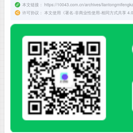
本文链接：
https://10043.com.cn/archives/liantongmifeng
许可协议：
本文使用《
署名-非商业性使用-相同方式共享 4.0 国际 