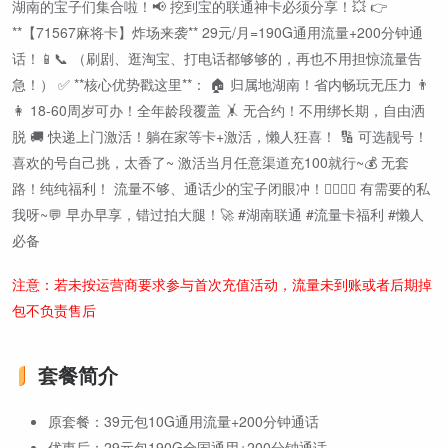
湖南的宝子们集合啦！📢 挖到宝的联通神卡必须分享！💥 👉
**【71567麻将卡】炸场来袭** 29元/月=190G通用流量+200分钟通
话！📱📞 （刷剧、逛淘宝、打电话都够够的，再也不用担惊流量告
急！） ✅ **核心优势戳这里**： 🏠 归属地湖南！省内畅玩无压力 👨
👩 18-60周岁可办！全年龄段覆盖 🤸 无合约！不用绑长期，自由洒
脱 🚚 快递上门激活！躺在家等卡+激活，懒人狂喜！ 🔢 可选靓号！
喜欢的号自己挑，太香了~ 激活当月任意渠道充100就行~💰 无套
路！纯纯福利！ 流量不够、通话少的宝子闭眼冲！🙋‍♀️🙋‍♂️ 有需要的私
我呀~💬 早办早享，错过拍大腿！🚀 #湖南联通 #流量卡福利 #懒人
必备
注意：若未按运营商要求参与首次充值活动，流量未到账或者后期掉
包不负责售后
套餐简介
原套餐：39元包10G通用流量+200分钟通话
优惠后：29元包190G全国通用+200分钟通话