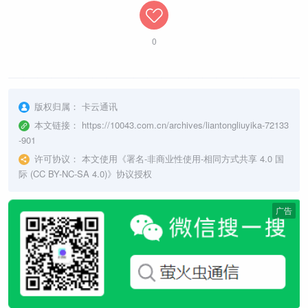
0
版权归属：
卡云通讯
本文链接：
https://10043.com.cn/archives/liantongliuyika-72133
-901
许可协议：
本文使用《
署名-非商业性使用-相同方式共享 4.0 国
际 (CC BY-NC-SA 4.0)
》协议授权
广告